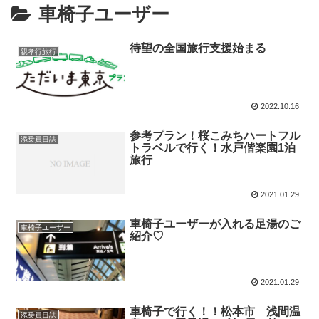
車椅子ユーザー
待望の全国旅行支援始まる
親孝行旅行
2022.10.16
参考プラン！桜こみちハートフル
添乗員日誌
トラベルで行く！水戸偕楽園1泊
旅行
2021.01.29
車椅子ユーザーが入れる足湯のご
車椅子ユーザー
紹介♡
2021.01.29
車椅子で行く！！松本市 浅間温
添乗員日誌